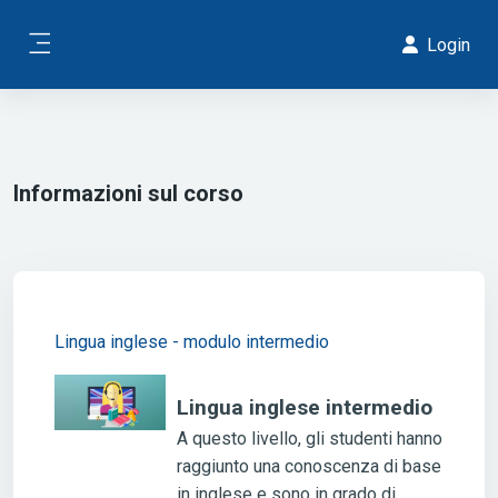
Vai al contenuto principale
Login
Pannello laterale
Blocchi
Informazioni sul corso
Blocchi
Lingua inglese - modulo intermedio
Lingua inglese intermedio
A questo livello, gli studenti hanno
raggiunto una conoscenza di base
in inglese e sono in grado di